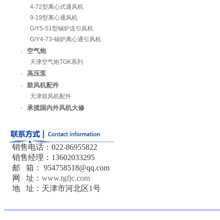
·
4-72型离心式通风机
·
9-19型离心通风机
·
G/Y5-51型锅炉送引风机
·
G/Y4-73-锅炉离心通引风机
空气炮
·
·
天津空气炮TGK系列
高压泵
·
鼓风机配件
·
·
天津鼓风机配件
承揽国内外风机大修
·
销售电话：022-86955822
销售经理：13602033295
邮 箱： 954758518@qq.com
网 址：
www.tgfjc.com
地 址：天津市河北区1号