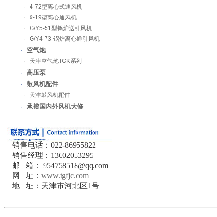
·
4-72型离心式通风机
·
9-19型离心通风机
·
G/Y5-51型锅炉送引风机
·
G/Y4-73-锅炉离心通引风机
空气炮
·
·
天津空气炮TGK系列
高压泵
·
鼓风机配件
·
·
天津鼓风机配件
承揽国内外风机大修
·
销售电话：022-86955822
销售经理：13602033295
邮 箱： 954758518@qq.com
网 址：
www.tgfjc.com
地 址：天津市河北区1号